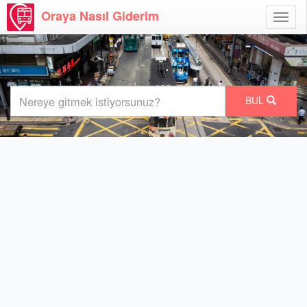
Oraya Nasıl Giderim
Menü
Aç
BUL