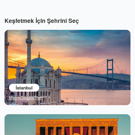
Keşfetmek İçin Şehrini Seç
İstanbul
Metro
Otobüs
Tren