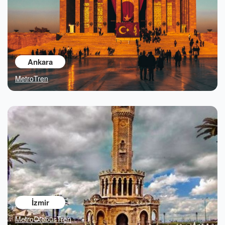
Ankara
Metro
Tren
İzmir
Metro
Otobüs
Tren