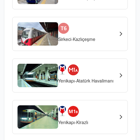
Sirkeci-Kazlıçeşme
Yenikapı-Atatürk Havalimanı
Yenikapı-Kirazlı