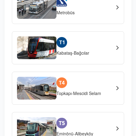
Metrobüs
Kabataş-Bağcılar
Topkapı-Mescidi Selam
Eminönü-Alibeyköy