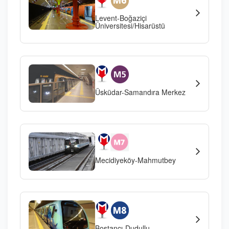
Levent-Boğaziçi
Üniversitesi/Hisarüstü
Üsküdar-Samandıra Merkez
Mecidiyeköy-Mahmutbey
Bostancı-Dudullu