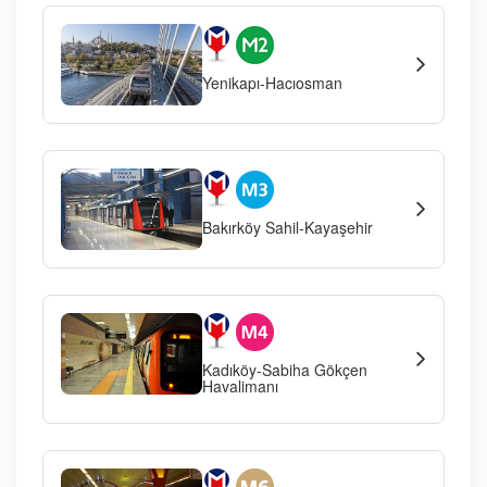
Yenikapı-Hacıosman
Bakırköy Sahil-Kayaşehir
Kadıköy-Sabiha Gökçen
Havalimanı