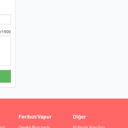
0
/
1500
Feribot/Vapur
Diğer
eri
Geyikli-Bozcaada
Kullanım Koşulları