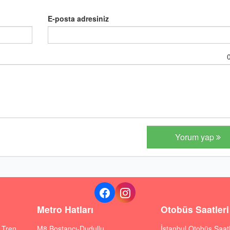
E-posta adresiniz
Yorum yap
Metro Hatları
Otobüs Saatleri
ı Tren
M8 Bostancı-Dudullu
İstanbul Otobüs Saatl