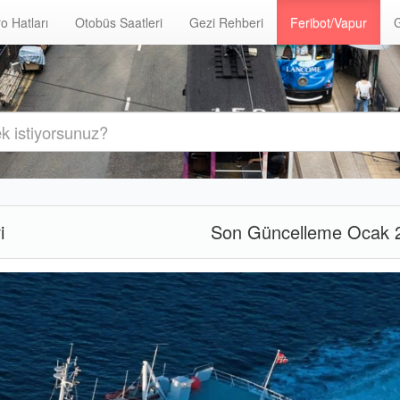
o Hatları
Otobüs Saatleri
Gezi Rehberi
Feribot/Vapur
G
i
Son Güncelleme Ocak 