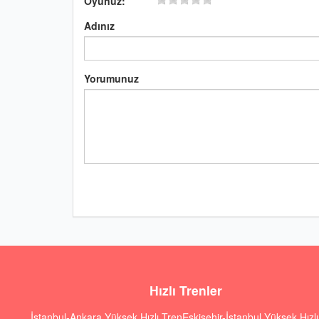
Oyunuz:
Adınız
Yorumunuz
Hızlı Trenler
İstanbul-Ankara Yüksek Hızlı Tren
Eskişehir-İstanbul Yüksek Hızl