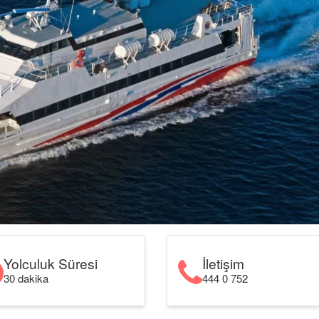
Yolculuk Süresi
İletişim
30 dakika
444 0 752