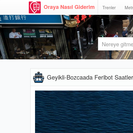
Oraya Nasıl Giderim
Trenler
Metr
Geyikli-Bozcaada Feribot Saatler