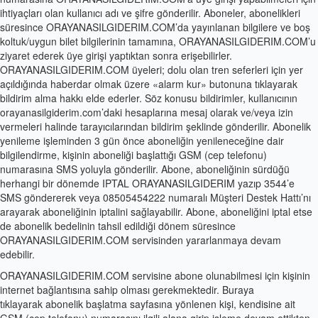
ihtiyaçları olan kullanıcı adı ve şifre gönderilir. Aboneler, abonelikleri
süresince ORAYANASILGIDERIM.COM’da yayınlanan bilgilere ve boş
koltuk/uygun bilet bilgilerinin tamamına, ORAYANASILGIDERIM.COM’u
ziyaret ederek üye girişi yaptıktan sonra erişebilirler.
ORAYANASILGIDERIM.COM üyeleri; dolu olan tren seferleri için yer
açıldığında haberdar olmak üzere «alarm kur» butonuna tıklayarak
bildirim alma hakkı elde ederler. Söz konusu bildirimler, kullanıcının
orayanasilgiderim.com’daki hesaplarına mesaj olarak ve/veya izin
vermeleri halinde tarayıcılarından bildirim şeklinde gönderilir. Abonelik
yenileme işleminden 3 gün önce aboneliğin yenileneceğine dair
bilgilendirme, kişinin aboneliği başlattığı GSM (cep telefonu)
numarasına SMS yoluyla gönderilir. Abone, aboneliğinin sürdüğü
herhangi bir dönemde IPTAL ORAYANASILGIDERIM yazıp 3544’e
SMS göndererek veya 08505454222 numaralı Müşteri Destek Hattı’nı
arayarak aboneliğinin iptalini sağlayabilir. Abone, aboneliğini iptal etse
de abonelik bedelinin tahsil edildiği dönem süresince
ORAYANASILGIDERIM.COM servisinden yararlanmaya devam
edebilir.
ORAYANASILGIDERIM.COM servisine abone olunabilmesi için kişinin
internet bağlantısına sahip olması gerekmektedir. Buraya
tıklayarak abonelik başlatma sayfasına yönlenen kişi, kendisine ait