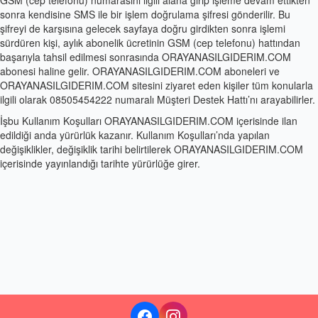
GSM (cep telefonu) numarasını ilgili alana girip işleme devam ettikten
sonra kendisine SMS ile bir işlem doğrulama şifresi gönderilir. Bu
şifreyi de karşısına gelecek sayfaya doğru girdikten sonra işlemi
sürdüren kişi, aylık abonelik ücretinin GSM (cep telefonu) hattından
başarıyla tahsil edilmesi sonrasında ORAYANASILGIDERIM.COM
abonesi haline gelir. ORAYANASILGIDERIM.COM aboneleri ve
ORAYANASILGIDERIM.COM sitesini ziyaret eden kişiler tüm konularla
ilgili olarak 08505454222 numaralı Müşteri Destek Hattı’nı arayabilirler.
İşbu Kullanım Koşulları ORAYANASILGIDERIM.COM içerisinde ilan
edildiği anda yürürlük kazanır. Kullanım Koşulları’nda yapılan
değişiklikler, değişiklik tarihi belirtilerek ORAYANASILGIDERIM.COM
içerisinde yayınlandığı tarihte yürürlüğe girer.