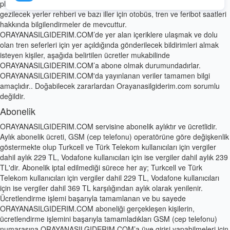
platformdur. Ayrıca platform içerisinde Türkiye’nin pek çok ilinde
gezilecek yerler rehberi ve bazı iller için otobüs, tren ve feribot saatleri
hakkında bilgilendirmeler de mevcuttur.
ORAYANASILGIDERIM.COM’de yer alan içeriklere ulaşmak ve dolu
olan tren seferleri için yer açıldığında gönderilecek bildirimleri almak
isteyen kişiler, aşağıda belirtilen ücretler mukabilinde
ORAYANASILGIDERIM.COM’a abone olmak durumundadırlar.
ORAYANASILGIDERIM.COM'da yayınlanan veriler tamamen bilgi
amaçlıdır.. Doğabilecek zararlardan Orayanasilgiderim.com sorumlu
değildir.
Abonelik
ORAYANASILGIDERIM.COM servisine abonelik aylıktır ve ücretlidir.
Aylık abonelik ücreti, GSM (cep telefonu) operatörüne göre değişkenlik
göstermekte olup Turkcell ve Türk Telekom kullanıcıları için vergiler
dahil aylık 229 TL, Vodafone kullanıcıları için ise vergiler dahil aylık 239
TL'dir. Abonelik iptal edilmediği sürece her ay; Turkcell ve Türk
Telekom kullanıcıları için vergiler dahil 229 TL, Vodafone kullanıcıları
için ise vergiler dahil 369 TL karşılığından aylık olarak yenilenir.
Ücretlendirme işlemi başarıyla tamamlanan ve bu sayede
ORAYANASILGIDERIM.COM aboneliği gerçekleşen kişilerin,
ücretlendirme işlemini başarıyla tamamladıkları GSM (cep telefonu)
numarasına ORAYANASILGIDERIM.COM’a üye girişi yapabilmeleri için