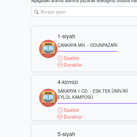
Aşağıdaki arama alanına yazarak istediğiniz otobüs hattı
1-siyah
ÇANKAYA MH. - ODUNPAZARI
Saatler
Duraklar
4-kirmizi
SAKARYA 1 CD. - ESK.TEK.ÜNİV.İKİ
EYLÜL KAMPÜSÜ
Saatler
Duraklar
5-siyah