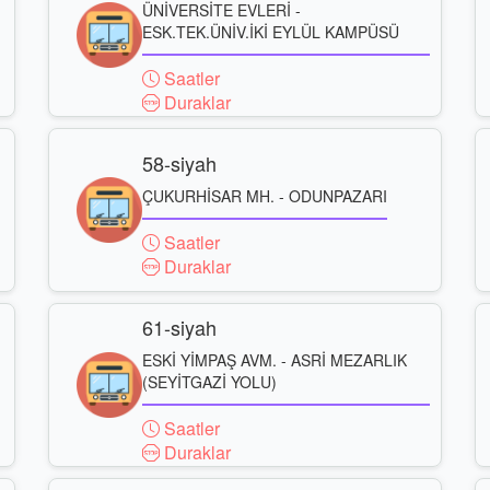
ÜNİVERSİTE EVLERİ -
ESK.TEK.ÜNİV.İKİ EYLÜL KAMPÜSÜ
Saatler
Duraklar
58-siyah
ÇUKURHİSAR MH. - ODUNPAZARI
Saatler
Duraklar
61-siyah
ESKİ YİMPAŞ AVM. - ASRİ MEZARLIK
(SEYİTGAZİ YOLU)
Saatler
Duraklar