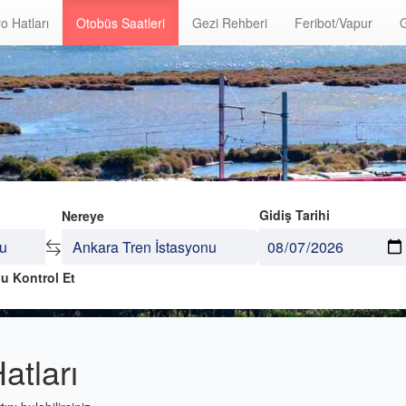
o Hatları
Otobüs Saatleri
Gezi Rehberi
Feribot/Vapur
G
Gidiş Tarihi
Nereye
u Kontrol Et
tları