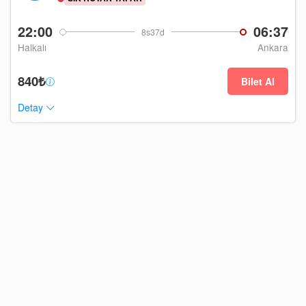
22:00
06:37
8s37d
Halkalı
Ankara
840₺
Bilet Al
Detay