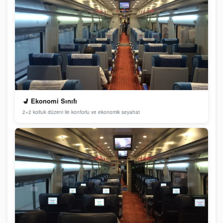
💺 Ekonomi Sınıfı
2+2 koltuk düzeni ile konforlu ve ekonomik seyahat