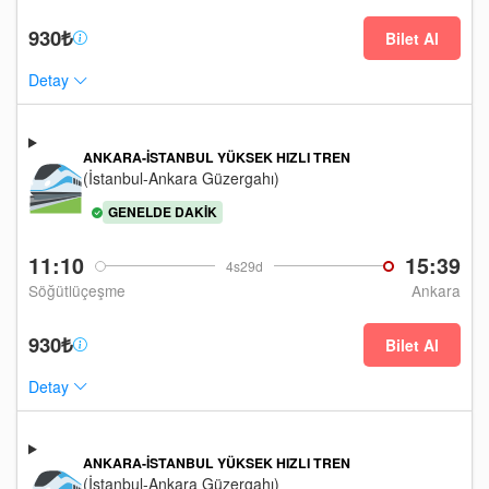
930₺
Bilet Al
Detay
ANKARA-İSTANBUL YÜKSEK HIZLI TREN
(İstanbul-Ankara Güzergahı)
GENELDE DAKIK
11:10
15:39
4s29d
Söğütlüçeşme
Ankara
930₺
Bilet Al
Detay
ANKARA-İSTANBUL YÜKSEK HIZLI TREN
(İstanbul-Ankara Güzergahı)