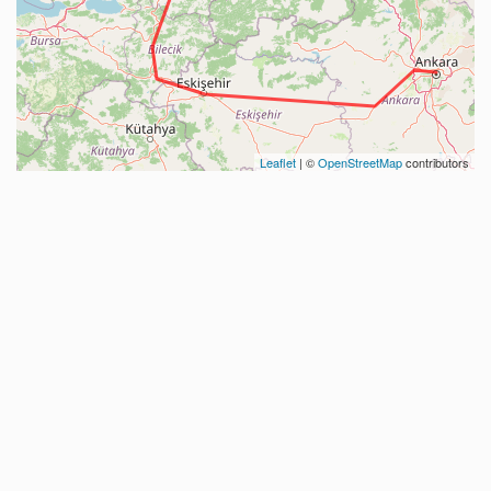
Leaflet
| ©
OpenStreetMap
contributors