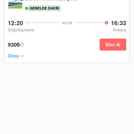
GENELDE DAKIK
12:20
16:33
4s13d
Söğütlüçeşme
Ankara
930₺
Bilet Al
Detay