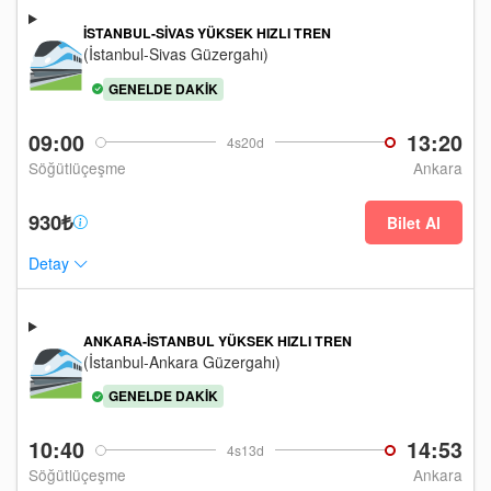
İSTANBUL-SIVAS YÜKSEK HIZLI TREN
(İstanbul-Sivas Güzergahı)
GENELDE DAKIK
09:00
13:20
4s20d
Söğütlüçeşme
Ankara
930₺
Bilet Al
Detay
ANKARA-İSTANBUL YÜKSEK HIZLI TREN
(İstanbul-Ankara Güzergahı)
GENELDE DAKIK
10:40
14:53
4s13d
Söğütlüçeşme
Ankara