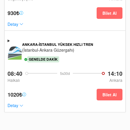
930₺
Bilet Al
Detay
ANKARA-İSTANBUL YÜKSEK HIZLI TREN
(İstanbul-Ankara Güzergahı)
GENELDE DAKIK
08:40
14:10
5s30d
Halkalı
Ankara
1020₺
Bilet Al
Detay