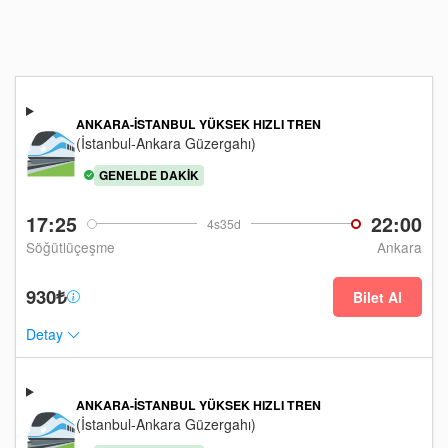
ANKARA-İSTANBUL YÜKSEK HIZLI TREN
(İstanbul-Ankara Güzergahı)
GENELDE DAKIK
17:25
22:00
4s35d
Söğütlüçeşme
Ankara
930₺
Bilet Al
Detay
ANKARA-İSTANBUL YÜKSEK HIZLI TREN
(İstanbul-Ankara Güzergahı)