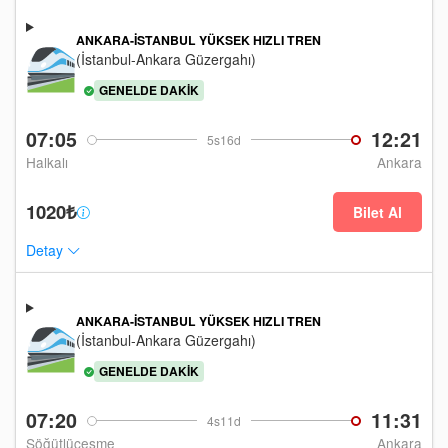
ANKARA-İSTANBUL YÜKSEK HIZLI TREN
(İstanbul-Ankara Güzergahı)
GENELDE DAKIK
07:05
12:21
5s16d
Halkalı
Ankara
1020₺
Bilet Al
Detay
ANKARA-İSTANBUL YÜKSEK HIZLI TREN
(İstanbul-Ankara Güzergahı)
GENELDE DAKIK
07:20
11:31
4s11d
Söğütlüçeşme
Ankara