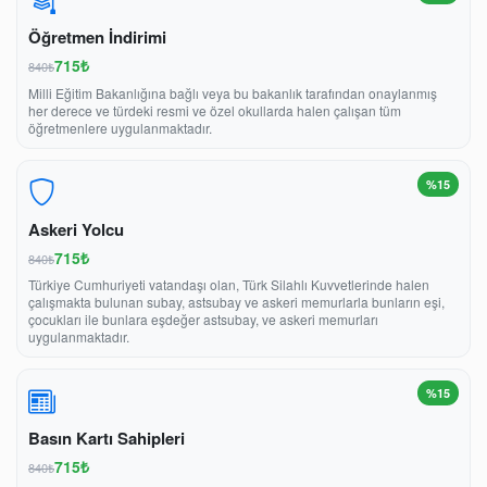
Öğretmen İndirimi
715₺
840₺
Milli Eğitim Bakanlığına bağlı veya bu bakanlık tarafından onaylanmış
her derece ve türdeki resmi ve özel okullarda halen çalışan tüm
öğretmenlere uygulanmaktadır.
%15
Askeri Yolcu
715₺
840₺
Türkiye Cumhuriyeti vatandaşı olan, Türk Silahlı Kuvvetlerinde halen
çalışmakta bulunan subay, astsubay ve askeri memurlarla bunların eşi,
çocukları ile bunlara eşdeğer astsubay, ve askeri memurları
uygulanmaktadır.
%15
Basın Kartı Sahipleri
715₺
840₺