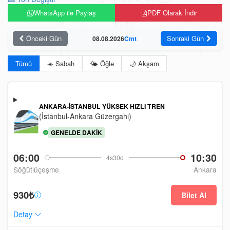
WhatsApp ile Paylaş
PDF Olarak İndir
Önceki Gün
Sonraki Gün
08.08.2026
Cmt
Tümü
☀️ Sabah
🌤️ Öğle
🌙 Akşam
ANKARA-İSTANBUL YÜKSEK HIZLI TREN
(İstanbul-Ankara Güzergahı)
GENELDE DAKIK
06:00
10:30
4s30d
Söğütlüçeşme
Ankara
930₺
Bilet Al
Detay