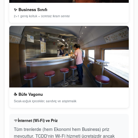
✨ Business Sınıfı
2+1 geniş koltuk + ücretsiz ikram servisi
☕ Büfe Vagonu
Sıcak-soğuk içecekler, sandviç ve atıştırmalık
İnternet (Wi-Fi) ve Priz
Tüm trenlerde (hem Ekonomi hem Business) priz
mevcuttur. TCDD'nin Wi-Fi hizmeti ücretsizdir ancak