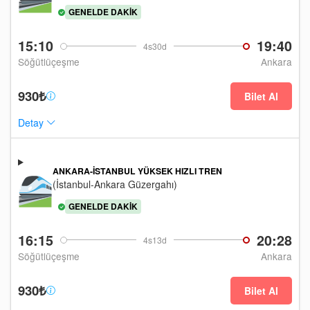
GENELDE DAKIK
15:10
19:40
4s30d
Söğütlüçeşme
Ankara
930₺
Bilet Al
Detay
ANKARA-İSTANBUL YÜKSEK HIZLI TREN
(İstanbul-Ankara Güzergahı)
GENELDE DAKIK
16:15
20:28
4s13d
Söğütlüçeşme
Ankara
930₺
Bilet Al