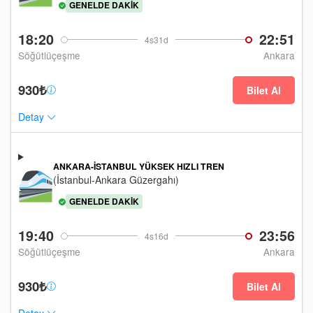
GENELDE DAKIK
18:20
22:51
4s31d
Söğütlüçeşme
Ankara
930₺
Bilet Al
Detay
ANKARA-İSTANBUL YÜKSEK HIZLI TREN
(İstanbul-Ankara Güzergahı)
GENELDE DAKIK
19:40
23:56
4s16d
Söğütlüçeşme
Ankara
930₺
Bilet Al
Detay