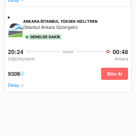
ANKARA-İSTANBUL YÜKSEK HIZLI TREN
(İstanbul-Ankara Güzergahı)
GENELDE DAKIK
20:24
00:48
4s24d
Söğütlüçeşme
Ankara
930₺
Bilet Al
Detay