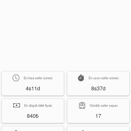
En kısa sefer süresi:
En uzun sefer süresi:
4s11d
8s37d
En düşük bilet fiyatı:
Günlük sefer sayısı:
840₺
17