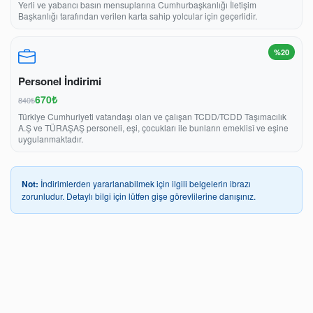
Yerli ve yabancı basın mensuplarına Cumhurbaşkanlığı İletişim
Başkanlığı tarafından verilen karta sahip yolcular için geçerlidir.
%20
Personel İndirimi
670₺
840₺
Türkiye Cumhuriyeti vatandaşı olan ve çalışan TCDD/TCDD Taşımacılık
A.Ş ve TÜRAŞAŞ personeli, eşi, çocukları ile bunların emeklisî ve eşine
uygulanmaktadır.
Not:
İndirimlerden yararlanabilmek için ilgili belgelerin ibrazı
zorunludur. Detaylı bilgi için lütfen gişe görevlilerine danışınız.