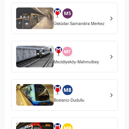
Üsküdar-Samandıra Merkez
Mecidiyeköy-Mahmutbey
Bostancı-Dudullu