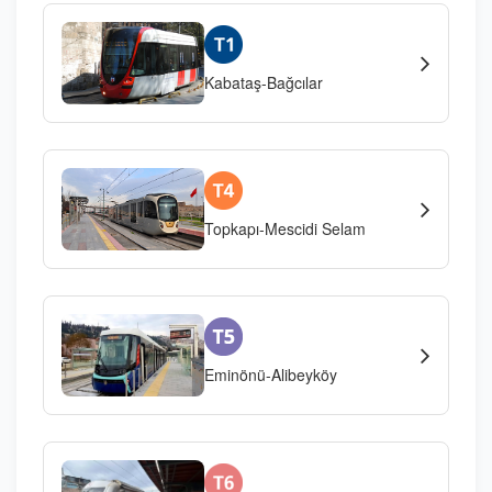
Kabataş-Bağcılar
Topkapı-Mescidi Selam
Eminönü-Alibeyköy