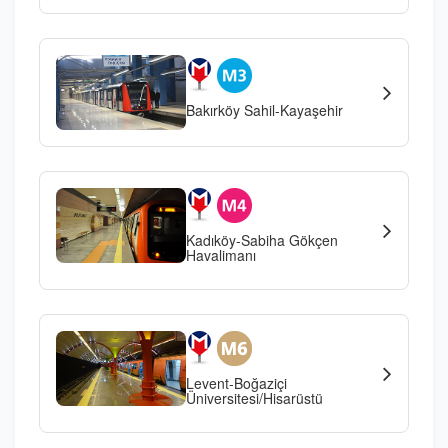
Bakırköy Sahil-Kayaşehir
Kadıköy-Sabiha Gökçen
Havalimanı
Levent-Boğaziçi
Üniversitesi/Hisarüstü