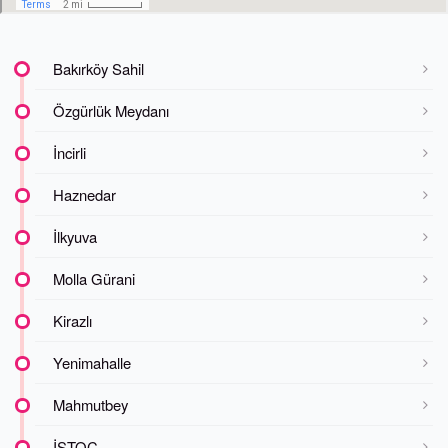
Bakırköy Sahil
Özgürlük Meydanı
İncirli
Haznedar
İlkyuva
Molla Gürani
Kirazlı
Yenimahalle
Mahmutbey
İSTOÇ