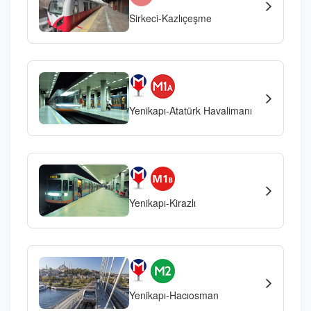
Sirkeci-Kazlıçeşme
Yenikapı-Atatürk Havalimanı
Yenikapı-Kirazlı
Yenikapı-Hacıosman