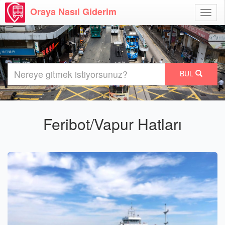
Oraya Nasıl Giderim
Menü
Aç
BUL
Feribot/Vapur Hatları