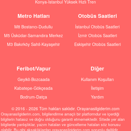
Konya-İstanbul Yüksek Hızlı Tren
Metro Hatları
Otobüs Saatleri
M8 Bostancı-Dudullu
İstanbul Otobüs Saatleri
M5 Üsküdar-Samandıra Merkez
İzmir Otobüs Saatleri
M3 Bakırköy Sahil-Kayaşehir
Eskişehir Otobüs Saatleri
Feribot/Vapur
Diğer
Geyikli-Bozcaada
Kullanım Koşulları
Kabatepe-Gökçeada
İletişim
Bodrum-Datça
Yardım
© 2016 - 2026 Tüm hakları saklıdır. Orayanasilgiderim.com
Orayanasilgiderim.com, bilgilendirme amaçlı bir platformdur ve içerdiği
bilgilerin hatasız ve doğru olduğunu garanti etmemektedir. Sitede yer alan
bilgilerde yanlışlıklar, yazım hataları ve güncelleme hataları söz konusu
olabilir. Bu gibi aksaklıklardan orayanasilgiderim.com sorumlu değildir.