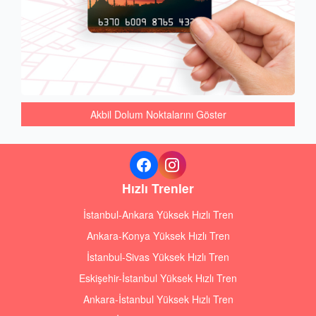
Akbil Dolum Noktalarını Göster
Hızlı Trenler
İstanbul-Ankara Yüksek Hızlı Tren
Ankara-Konya Yüksek Hızlı Tren
İstanbul-Sivas Yüksek Hızlı Tren
Eskişehir-İstanbul Yüksek Hızlı Tren
Ankara-İstanbul Yüksek Hızlı Tren