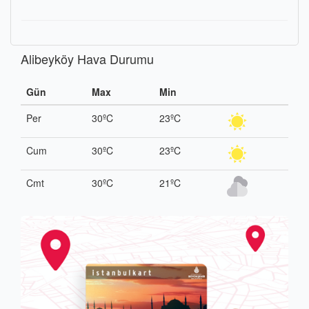
Alibeyköy Hava Durumu
Gün
Max
Min
Per
30ºC
23ºC
Cum
30ºC
23ºC
Cmt
30ºC
21ºC