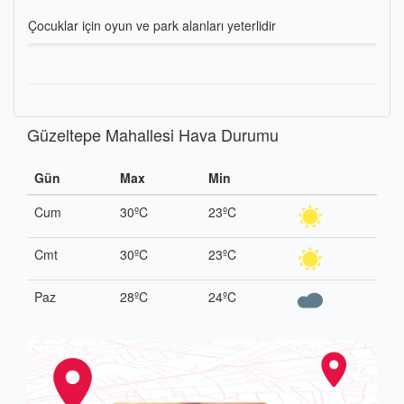
Çocuklar için oyun ve park alanları yeterlidir
Güzeltepe Mahallesi Hava Durumu
Gün
Max
Min
Cum
30ºC
23ºC
Cmt
30ºC
23ºC
Paz
28ºC
24ºC