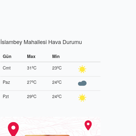
İslambey Mahallesi Hava Durumu
Gün
Max
Min
Cmt
31ºC
23ºC
Paz
27ºC
24ºC
Pzt
29ºC
24ºC