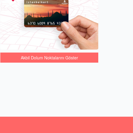
Akbil Dolum Noktalarını Göster