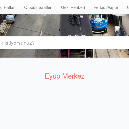
o Hatları
Otobüs Saatleri
Gezi Rehberi
Feribot/Vapur
G
Eyüp Merkez