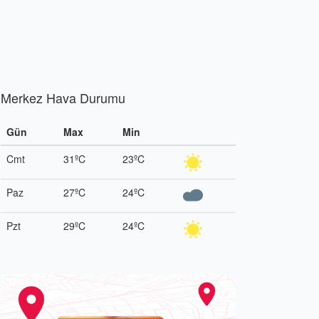
Merkez Hava Durumu
Gün
Max
Min
Cmt
31ºC
23ºC
Paz
27ºC
24ºC
Pzt
29ºC
24ºC