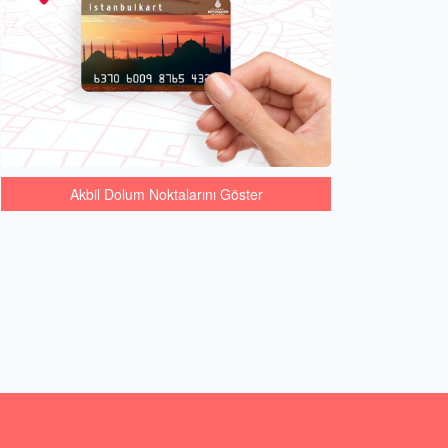
Akbil Dolum Noktalarını Göster