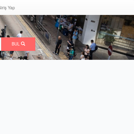
iriş Yap
BUL