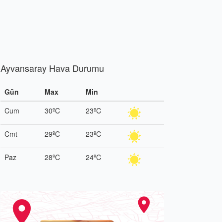
Ayvansaray Hava Durumu
Gün
Max
Min
Cum
30ºC
23ºC
Cmt
29ºC
23ºC
Paz
28ºC
24ºC