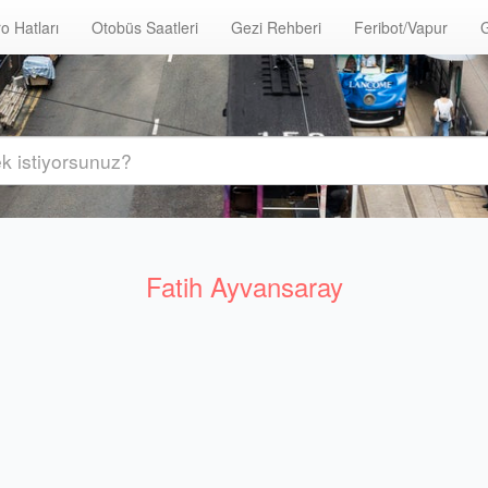
o Hatları
Otobüs Saatleri
Gezi Rehberi
Feribot/Vapur
G
Fatih Ayvansaray