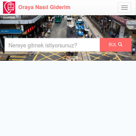
Oraya Nasıl Giderim
Menü
Aç
BUL