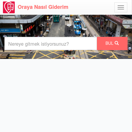
Oraya Nasıl Giderim
Menü
Aç
BUL