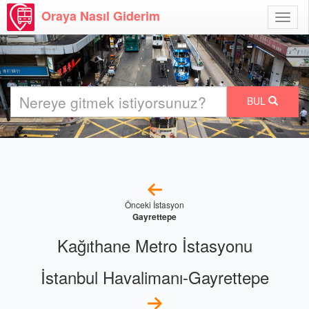
Oraya Nasıl Giderim
Menü
Aç
BUL
Önceki İstasyon
Gayrettepe
Kağıthane Metro İstasyonu
İstanbul Havalimanı-Gayrettepe