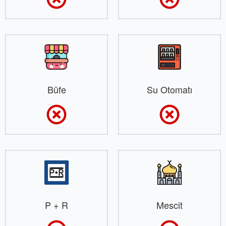
Büfe
Su Otomatı
P + R
Mescit