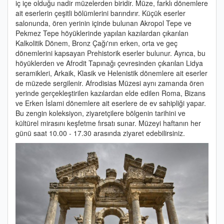
iç içe olduğu nadir müzelerden biridir. Müze, farklı dönemlere
ait eserlerin çeşitli bölümlerini barındırır. Küçük eserler
salonunda, ören yerinin içinde bulunan Akropol Tepe ve
Pekmez Tepe höyüklerinde yapılan kazılardan çıkarılan
Kalkolitik Dönem, Bronz Çağı'nın erken, orta ve geç
dönemlerini kapsayan Prehistorik eserler bulunur. Ayrıca, bu
höyüklerden ve Afrodit Tapınağı çevresinden çıkarılan Lidya
seramikleri, Arkaik, Klasik ve Helenistik dönemlere ait eserler
de müzede sergilenir. Afrodisias Müzesi aynı zamanda ören
yerinde gerçekleştirilen kazılardan elde edilen Roma, Bizans
ve Erken İslami dönemlere ait eserlere de ev sahipliği yapar.
Bu zengin koleksiyon, ziyaretçilere bölgenin tarihini ve
kültürel mirasını keşfetme fırsatı sunar. Müzeyi haftanın her
günü saat 10.00 - 17.30 arasında ziyaret edebilirsiniz.