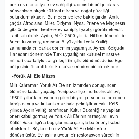
pek çok medeniyete ev sahipliği yapmış bir bölge olarak
bünyesinde birçok kültürel mirası ve doğal güzelliği
bulundurmaktadır. Bu medeniyetlere bakıldığında, Antik
çağda Afrodisias, Milet, Didyma, Nysa, Priene ve Magnesia
gibi önde gelen kentlere ev sahipliği yaptığı görülmektedir.
Tarihsel olarak, Aydın, M.Ö. 2500 yılında Hititler döneminde
önem kazanmış, ardından 8. yüzyılda Lydia Krallığı
zamanında en parlak dönemini yaşamıştır. Ayrıca, Selçuklu
Hanedanı döneminde Türk uygarlığının kültürel mirası ve
mimari eserleriyle zenginleştirilmiştir. Günümüzde ise Ege
bölgesinin önemli turistik merkezlerinden biri olmaktadır.
1-Yörük Ali Efe Müzesi
Milli Kahraman Yörük Ali Efe'nin İzmir'den dönüşünden
ölümüne kadar yaşadığı Yenipazar ilçe merkezindeki evi,
1980'li yıllarda meydana gelen bir yangın sonucu tamamen
tahrip olmuş ve kullanılamaz hale gelmiştir ancak, 1995
yılında Aydın Valiliği tarafından Kültür Bakanlığına yapılan
öneri kabul görmüş ve Yörük Ali Efe'nin mirasçıları, evin
Kültür Bakanlığı'na bağışlanması şartıyla bu öneriyi kabul
etmişlerdir. Böylece bu ev Yörük Ali Efe Müzesine
dönüşmüştür. Ev, aslına uygun bir restorasyon sürecinin