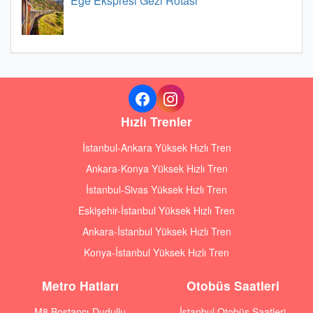
Ege Ekspresi Gezi Rotası
Hızlı Trenler
İstanbul-Ankara Yüksek Hızlı Tren
Ankara-Konya Yüksek Hızlı Tren
İstanbul-Sivas Yüksek Hızlı Tren
Eskişehir-İstanbul Yüksek Hızlı Tren
Ankara-İstanbul Yüksek Hızlı Tren
Konya-İstanbul Yüksek Hızlı Tren
Metro Hatları
Otobüs Saatleri
M8 Bostancı-Dudullu
İstanbul Otobüs Saatleri