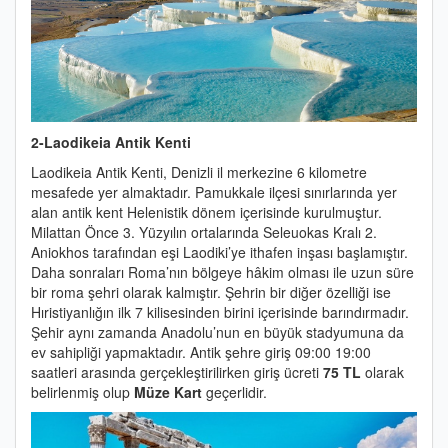
2-Laodikeia Antik Kenti
Laodikeia Antik Kenti, Denizli il merkezine 6 kilometre
mesafede yer almaktadır. Pamukkale ilçesi sınırlarında yer
alan antik kent Helenistik dönem içerisinde kurulmuştur.
Milattan Önce 3. Yüzyılın ortalarında Seleuokas Kralı 2.
Aniokhos tarafından eşi Laodiki’ye ithafen inşası başlamıştır.
Daha sonraları Roma’nın bölgeye hâkim olması ile uzun süre
bir roma şehri olarak kalmıştır. Şehrin bir diğer özelliği ise
Hıristiyanlığın ilk 7 kilisesinden birini içerisinde barındırmadır.
Şehir aynı zamanda Anadolu’nun en büyük stadyumuna da
ev sahipliği yapmaktadır. Antik şehre giriş 09:00 19:00
saatleri arasında gerçekleştirilirken giriş ücreti
75 TL
olarak
belirlenmiş olup
Müze Kart
geçerlidir.