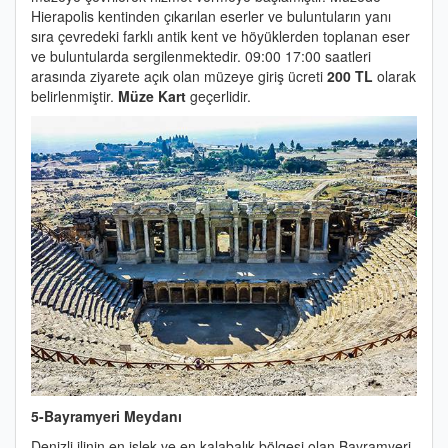
Hierapolis kentinden çıkarılan eserler ve buluntuların yanı
sıra çevredeki farklı antik kent ve höyüklerden toplanan eser
ve buluntularda sergilenmektedir. 09:00 17:00 saatleri
arasında ziyarete açık olan müzeye giriş ücreti
200 TL
olarak
belirlenmiştir.
Müze Kart
geçerlidir.
5-Bayramyeri Meydanı
Denizli ilinin en işlek ve en kalabalık bölgesi olan Bayramyeri