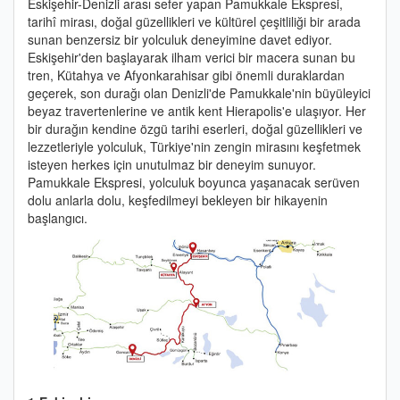
Eskişehir-Denizli arası sefer yapan Pamukkale Ekspresi,
tarihî mirası, doğal güzellikleri ve kültürel çeşitliliği bir arada
sunan benzersiz bir yolculuk deneyimine davet ediyor.
Eskişehir'den başlayarak ilham verici bir macera sunan bu
tren, Kütahya ve Afyonkarahisar gibi önemli duraklardan
geçerek, son durağı olan Denizli'de Pamukkale'nin büyüleyici
beyaz travertenlerine ve antik kent Hierapolis'e ulaşıyor. Her
bir durağın kendine özgü tarihi eserleri, doğal güzellikleri ve
lezzetleriyle yolculuk, Türkiye'nin zengin mirasını keşfetmek
isteyen herkes için unutulmaz bir deneyim sunuyor.
Pamukkale Ekspresi, yolculuk boyunca yaşanacak serüven
dolu anlarla dolu, keşfedilmeyi bekleyen bir hikayenin
başlangıcı.