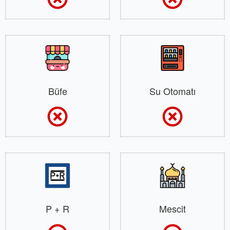
Büfe
Su Otomatı
P + R
Mescit