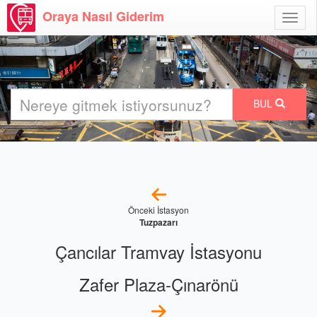
Oraya Nasıl Giderim
Menü
Aç
BUL
Önceki İstasyon
Tuzpazarı
Çancılar Tramvay İstasyonu
Zafer Plaza-Çınarönü