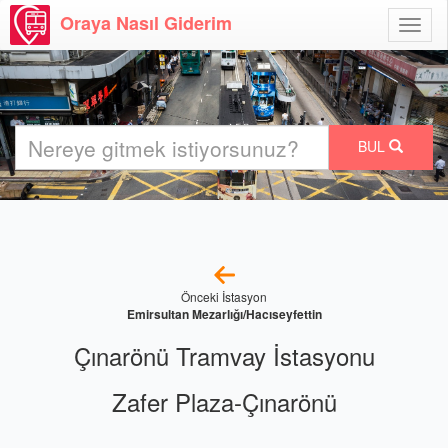
Oraya Nasıl Giderim
Menü
Aç
BUL
Önceki İstasyon
Emirsultan Mezarlığı/Hacıseyfettin
Çınarönü Tramvay İstasyonu
Zafer Plaza-Çınarönü