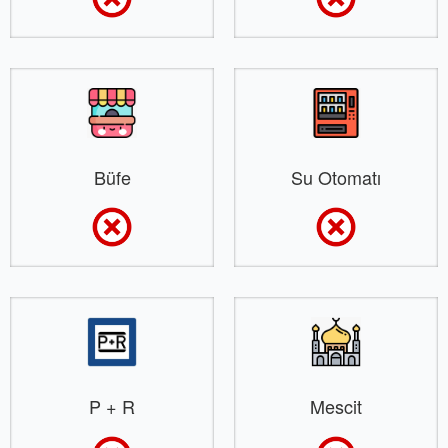
Büfe
Su Otomatı
P + R
Mescit