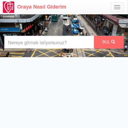
Oraya Nasıl Giderim
Menü
Aç
BUL