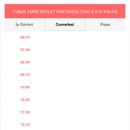
YUNUS EMRE DEVLET HASTANESİ (ESKİ S.S.K) KALKIŞ
İş Günleri
Cumartesi
Pazar
06:10
07:30
08:30
09:15
10:00
10:45
11:30
12:15