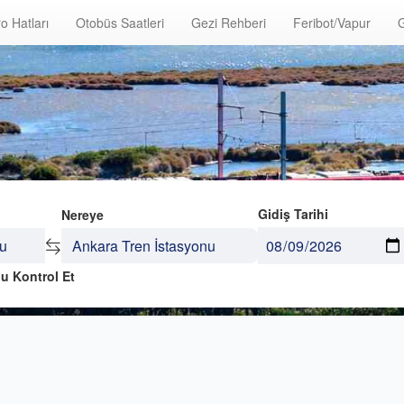
o Hatları
Otobüs Saatleri
Gezi Rehberi
Feribot/Vapur
G
Gidiş Tarihi
Nereye
u Kontrol Et