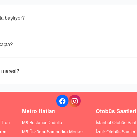
 başlıyor?
açta?
 neresi?
Metro Hatları
Otobüs Saatleri
ı Tren
M8 Bostancı-Dudullu
İstanbul Otobüs Saatl
Tren
M5 Üsküdar-Samandıra Merkez
İzmir Otobüs Saatleri