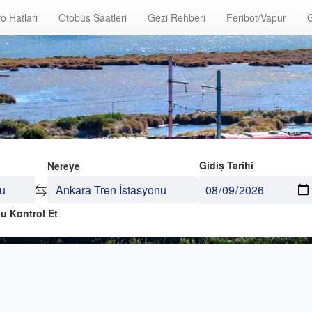
o Hatları
Otobüs Saatleri
Gezi Rehberi
Feribot/Vapur
G
Gidiş Tarihi
Nereye
u Kontrol Et