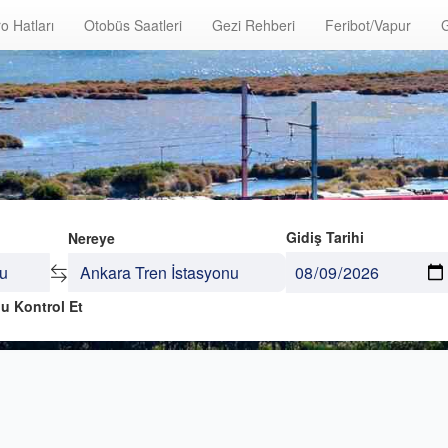
o Hatları
Otobüs Saatleri
Gezi Rehberi
Feribot/Vapur
G
Gidiş Tarihi
Nereye
u Kontrol Et