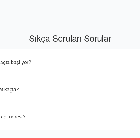
Sıkça Sorulan Sorular
çta başlıyor?
t kaçta?
ğı neresi?