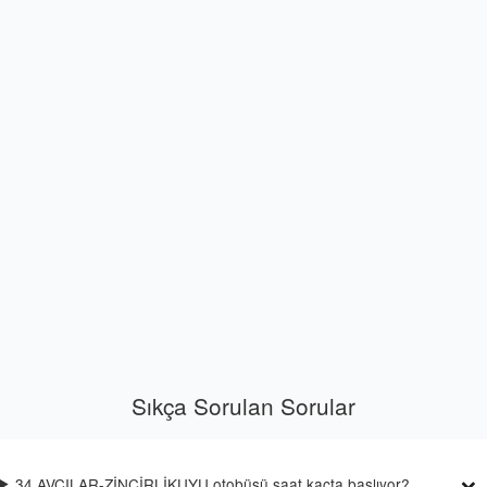
Sıkça Sorulan Sorular
34 AVCILAR-ZİNCİRLİKUYU otobüsü saat kaçta başlıyor?