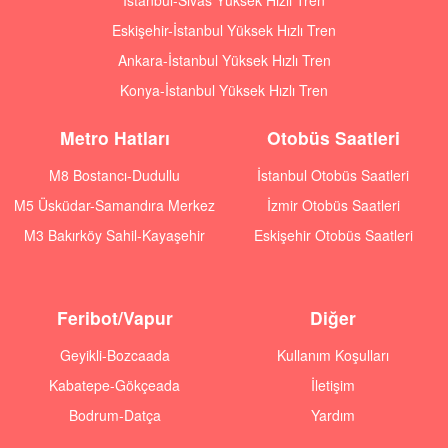
İstanbul-Sivas Yüksek Hızlı Tren
Eskişehir-İstanbul Yüksek Hızlı Tren
Ankara-İstanbul Yüksek Hızlı Tren
Konya-İstanbul Yüksek Hızlı Tren
Metro Hatları
Otobüs Saatleri
M8 Bostancı-Dudullu
İstanbul Otobüs Saatleri
M5 Üsküdar-Samandıra Merkez
İzmir Otobüs Saatleri
M3 Bakırköy Sahil-Kayaşehir
Eskişehir Otobüs Saatleri
Feribot/Vapur
Diğer
Geyikli-Bozcaada
Kullanım Koşulları
Kabatepe-Gökçeada
İletişim
Bodrum-Datça
Yardım