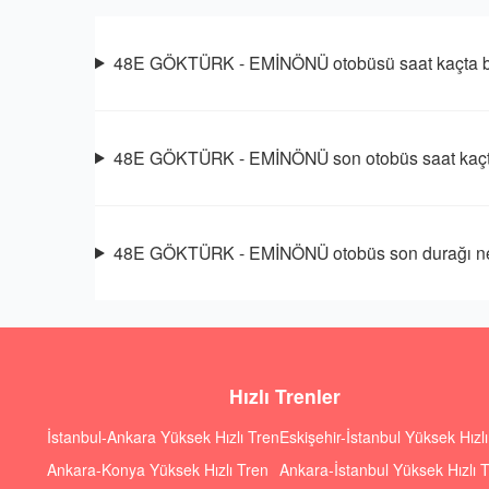
48E GÖKTÜRK - EMİNÖNÜ otobüsü saat kaçta b
48E GÖKTÜRK - EMİNÖNÜ son otobüs saat kaç
48E GÖKTÜRK - EMİNÖNÜ otobüs son durağı ne
Hızlı Trenler
İstanbul-Ankara Yüksek Hızlı Tren
Eskişehir-İstanbul Yüksek Hızl
Ankara-Konya Yüksek Hızlı Tren
Ankara-İstanbul Yüksek Hızlı 