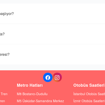
aşlıyor?
ta?
resi?
Metro Hatları
Otobüs Saatleri
ı Tren
M8 Bostancı-Dudullu
İstanbul Otobüs Saatl
Tren
M5 Üsküdar-Samandıra Merkez
İzmir Otobüs Saatleri