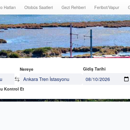
o Hatları
Otobüs Saatleri
Gezi Rehberi
Feribot/Vapur
G
Gidiş Tarihi
Nereye
u Kontrol Et