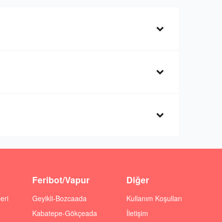
Feribot/Vapur
Diğer
eri
Geyikli-Bozcaada
Kullanım Koşulları
Kabatepe-Gökçeada
İletişim