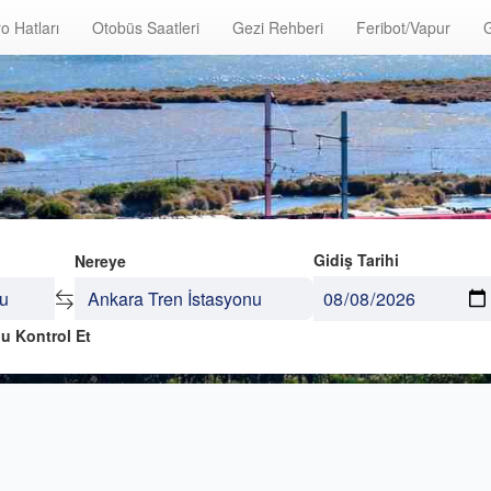
o Hatları
Otobüs Saatleri
Gezi Rehberi
Feribot/Vapur
G
Gidiş Tarihi
Nereye
u Kontrol Et