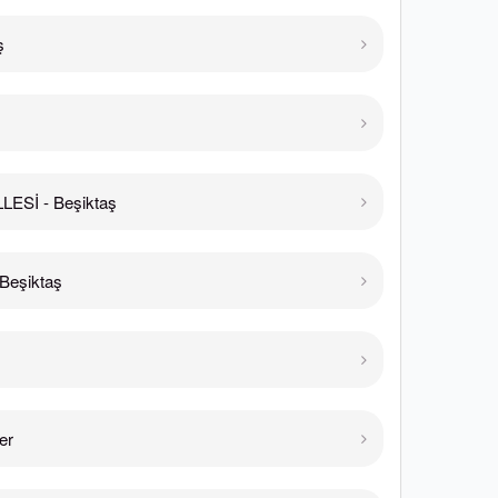
ş
ESİ - Beşiktaş
Beşiktaş
er