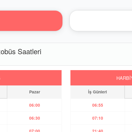
büs Saatleri
Ş
HARBİ
Pazar
İş Günleri
06:00
06:55
06:30
07:10
07:00
21:40