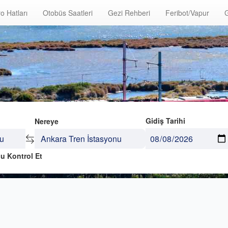
o Hatları
Otobüs Saatleri
Gezi Rehberi
Feribot/Vapur
G
Gidiş Tarihi
Nereye
u Kontrol Et