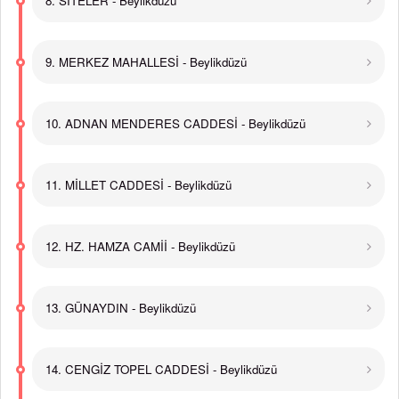
8. SİTELER - Beylikdüzü
9. MERKEZ MAHALLESİ - Beylikdüzü
10. ADNAN MENDERES CADDESİ - Beylikdüzü
11. MİLLET CADDESİ - Beylikdüzü
12. HZ. HAMZA CAMİİ - Beylikdüzü
13. GÜNAYDIN - Beylikdüzü
14. CENGİZ TOPEL CADDESİ - Beylikdüzü