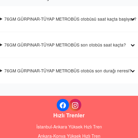
76GM GÜRPINAR-TÜYAP METROBÜS otobüsü saat kaçta başlıyor?
76GM GÜRPINAR-TÜYAP METROBÜS son otobüs saat kaçta?
76GM GÜRPINAR-TÜYAP METROBÜS otobüs son durağı neresi?
Hızlı Trenler
İstanbul-Ankara Yüksek Hızlı Tren
Ankara-Konya Yüksek Hızlı Tren