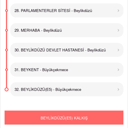
28. PARLAMENTERLER SİTESİ - Beylikdüzü
29. MERHABA - Beylikdüzü
30. BEYLİKDÜZÜ DEVLET HASTANESİ - Beylikdüzü
31. BEYKENT - Büyükçekmece
32. BEYLİKDÜZÜ(E5) - Büyükçekmece
BEYLİKDÜZÜ(E5) KALKIŞ