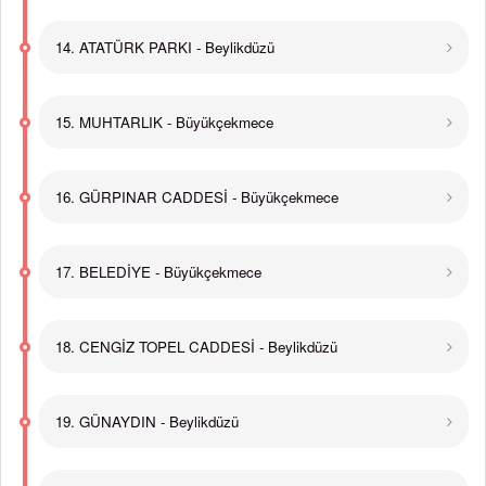
14. ATATÜRK PARKI - Beylikdüzü
15. MUHTARLIK - Büyükçekmece
16. GÜRPINAR CADDESİ - Büyükçekmece
17. BELEDİYE - Büyükçekmece
18. CENGİZ TOPEL CADDESİ - Beylikdüzü
19. GÜNAYDIN - Beylikdüzü