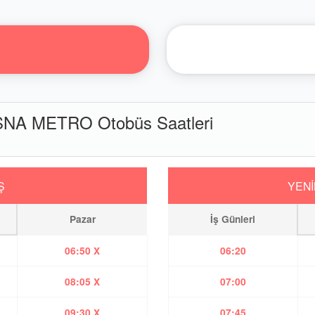
NA METRO Otobüs Saatleri
Ş
YENİ
Pazar
İş Günleri
06:50 X
06:20
08:05 X
07:00
09:30 X
07:45