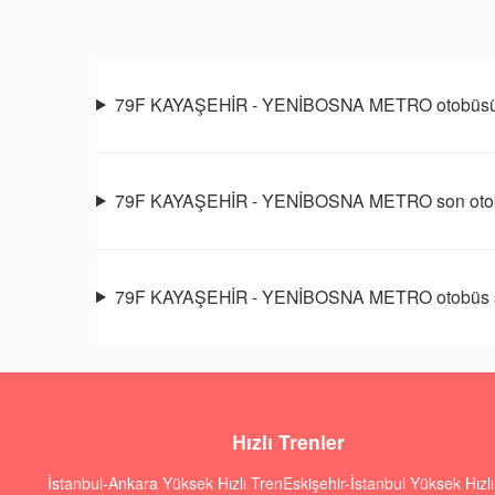
79F KAYAŞEHİR - YENİBOSNA METRO otobüsü s
79F KAYAŞEHİR - YENİBOSNA METRO son otob
79F KAYAŞEHİR - YENİBOSNA METRO otobüs so
Hızlı Trenler
İstanbul-Ankara Yüksek Hızlı Tren
Eskişehir-İstanbul Yüksek Hızl