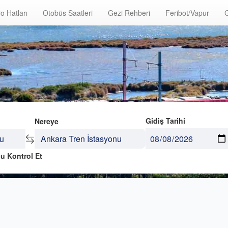
o Hatları
Otobüs Saatleri
Gezi Rehberi
Feribot/Vapur
G
Gidiş Tarihi
Nereye
u Kontrol Et