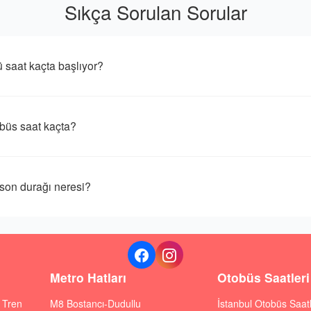
Sıkça Sorulan Sorular
aat kaçta başlıyor?
üs saat kaçta?
n durağı neresi?
Metro Hatları
Otobüs Saatleri
ı Tren
M8 Bostancı-Dudullu
İstanbul Otobüs Saatl