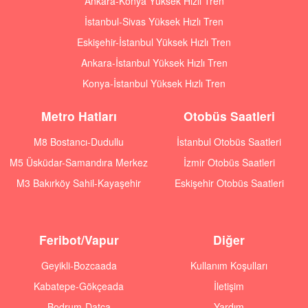
Ankara-Konya Yüksek Hızlı Tren
İstanbul-Sivas Yüksek Hızlı Tren
Eskişehir-İstanbul Yüksek Hızlı Tren
Ankara-İstanbul Yüksek Hızlı Tren
Konya-İstanbul Yüksek Hızlı Tren
Metro Hatları
Otobüs Saatleri
M8 Bostancı-Dudullu
İstanbul Otobüs Saatleri
M5 Üsküdar-Samandıra Merkez
İzmir Otobüs Saatleri
M3 Bakırköy Sahil-Kayaşehir
Eskişehir Otobüs Saatleri
Feribot/Vapur
Diğer
Geyikli-Bozcaada
Kullanım Koşulları
Kabatepe-Gökçeada
İletişim
Bodrum-Datça
Yardım