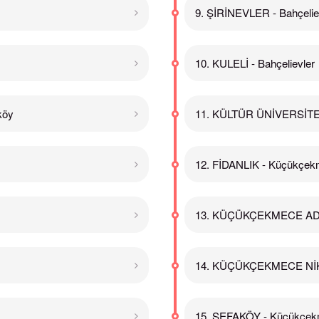
9. ŞİRİNEVLER - Bahçelie
10. KULELİ - Bahçelievler
köy
11. KÜLTÜR ÜNİVERSİTESİ
12. FİDANLIK - Küçükçe
13. KÜÇÜKÇEKMECE ADA
14. KÜÇÜKÇEKMECE NİK
15. SEFAKÖY - Küçükçe