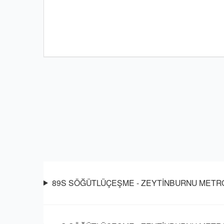
89S SÖĞÜTLÜÇEŞME - ZEYTİNBURNU METRO oto