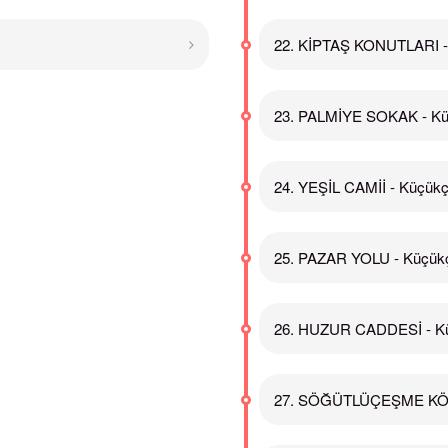
22. KİPTAŞ KONUTLARI 
23. PALMİYE SOKAK - K
24. YEŞİL CAMİİ - Küçü
25. PAZAR YOLU - Küçü
26. HUZUR CADDESİ - K
27. SÖĞÜTLÜÇEŞME KÖ