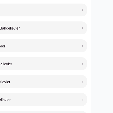
ahçelievler
vler
lievler
ievler
ievler