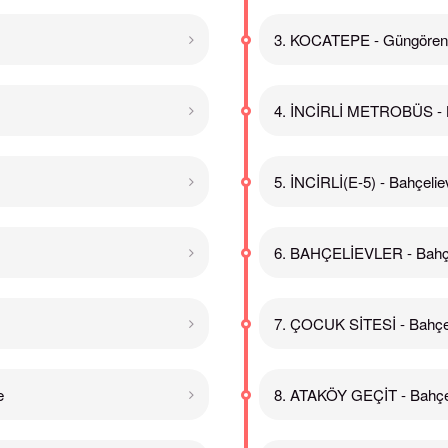
3. KOCATEPE - Güngören
4. İNCİRLİ METROBÜS - B
5. İNCİRLİ(E-5) - Bahçelie
6. BAHÇELİEVLER - Bahçe
7. ÇOCUK SİTESİ - Bahçel
e
8. ATAKÖY GEÇİT - Bahçel