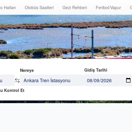
o Hatları
Otobüs Saatleri
Gezi Rehberi
Feribot/Vapur
G
Gidiş Tarihi
Nereye
u Kontrol Et