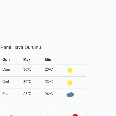
Rami Hava Durumu
Gün
Max
Min
Cum
30ºC
23ºC
Cmt
30ºC
23ºC
Paz
28ºC
24ºC