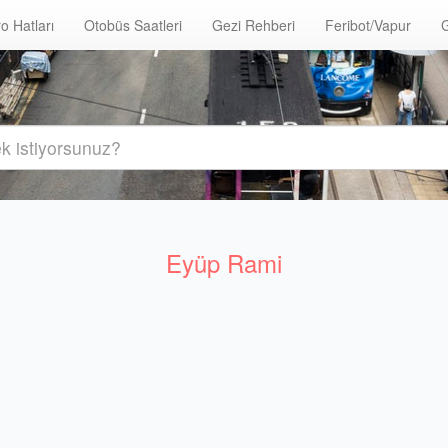
o Hatları
Otobüs Saatleri
Gezi Rehberi
Feribot/Vapur
G
Eyüp Rami