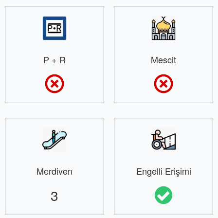
P + R
Mescit
Merdiven
Engelli Erişimi
3