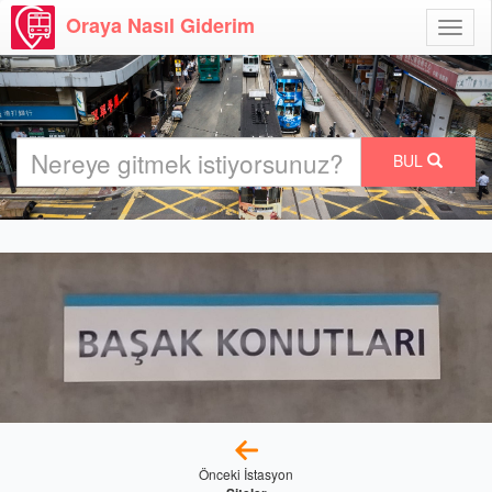
Oraya Nasıl Giderim
Menü
Aç
BUL
Önceki İstasyon