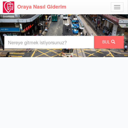
Oraya Nasıl Giderim
Menü
Aç
BUL