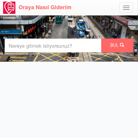
Oraya Nasıl Giderim
Menü
Aç
BUL