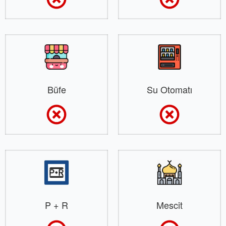
Büfe
Su Otomatı
P + R
Mescit