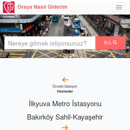
Oraya Nasıl Giderim
Menü
Aç
BUL
Önceki İstasyon
Haznedar
İlkyuva Metro İstasyonu
Bakırköy Sahil-Kayaşehir