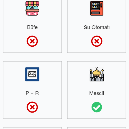
Büfe
Su Otomatı
P + R
Mescit