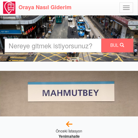
Oraya Nasıl Giderim
Menü
Aç
BUL
Önceki İstasyon
Yenimahalle