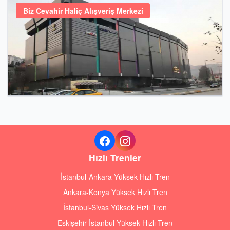
Biz Cevahir Haliç Alışveriş Merkezi
Hızlı Trenler
İstanbul-Ankara Yüksek Hızlı Tren
Ankara-Konya Yüksek Hızlı Tren
İstanbul-Sivas Yüksek Hızlı Tren
Eskişehir-İstanbul Yüksek Hızlı Tren