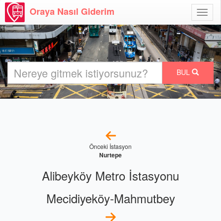
Oraya Nasıl Giderim
Menü
Aç
BUL
Önceki İstasyon
Nurtepe
Alibeyköy Metro İstasyonu
Mecidiyeköy-Mahmutbey