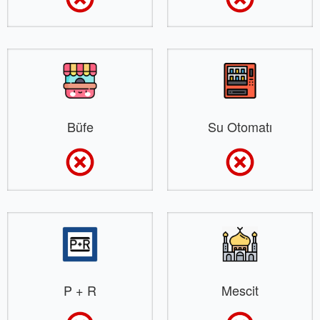
Büfe
Su Otomatı
P + R
Mescit