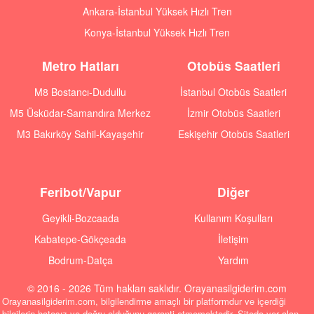
Ankara-İstanbul Yüksek Hızlı Tren
Konya-İstanbul Yüksek Hızlı Tren
Metro Hatları
Otobüs Saatleri
M8 Bostancı-Dudullu
İstanbul Otobüs Saatleri
M5 Üsküdar-Samandıra Merkez
İzmir Otobüs Saatleri
M3 Bakırköy Sahil-Kayaşehir
Eskişehir Otobüs Saatleri
Feribot/Vapur
Diğer
Geyikli-Bozcaada
Kullanım Koşulları
Kabatepe-Gökçeada
İletişim
Bodrum-Datça
Yardım
© 2016 - 2026 Tüm hakları saklıdır. Orayanasilgiderim.com
Orayanasilgiderim.com, bilgilendirme amaçlı bir platformdur ve içerdiği
bilgilerin hatasız ve doğru olduğunu garanti etmemektedir. Sitede yer alan