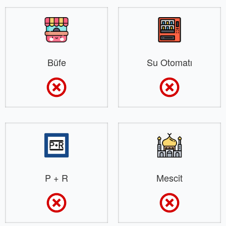
Büfe
Su Otomatı
P + R
Mescit