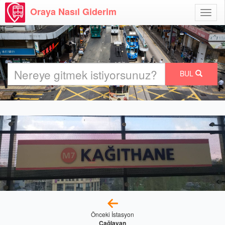
Oraya Nasıl Giderim
Menü
Aç
BUL
Önceki İstasyon
Çağlayan