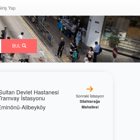
iriş Yap
BUL
Sultan Devlet Hastanesi
Sonraki İstasyon
Tramvay İstasyonu
Silahtarağa
Eminönü-Alibeyköy
Mahallesi