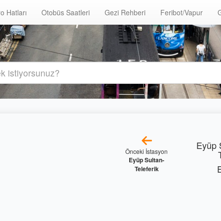
o Hatları
Otobüs Saatleri
Gezi Rehberi
Feribot/Vapur
G
Eyüp 
Önceki İstasyon
Eyüp Sultan-
Teleferik