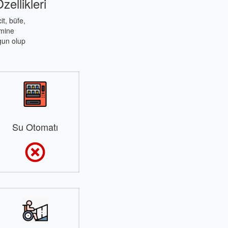
ellikleri
t, büfe,
emine
gun olup
Su Otomatı