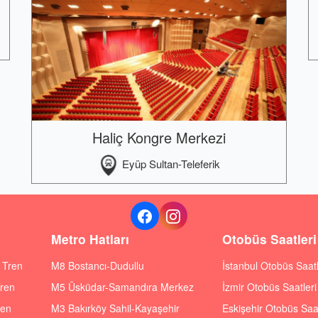
Haliç Kongre Merkezi
Eyüp Sultan-Teleferik
Metro Hatları
Otobüs Saatleri
ı Tren
M8 Bostancı-Dudullu
İstanbul Otobüs Saatl
Tren
M5 Üsküdar-Samandıra Merkez
İzmir Otobüs Saatleri
ren
M3 Bakırköy Sahil-Kayaşehir
Eskişehir Otobüs Saat