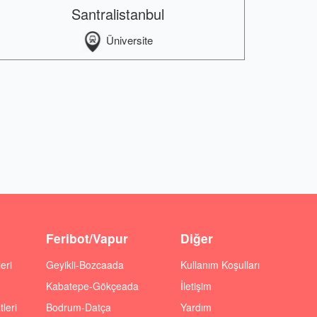
Santralistanbul
Üniversite
Feribot/Vapur
Diğer
eri
Geyikli-Bozcaada
Kullanım Koşulları
Kabatepe-Gökçeada
İletişim
leri
Bodrum-Datça
Yardım