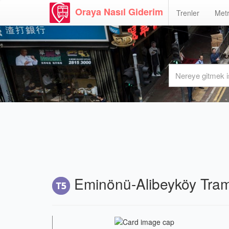
Oraya Nasıl Giderim
Trenler
Metr
Eminönü-Alibeyköy Tramv