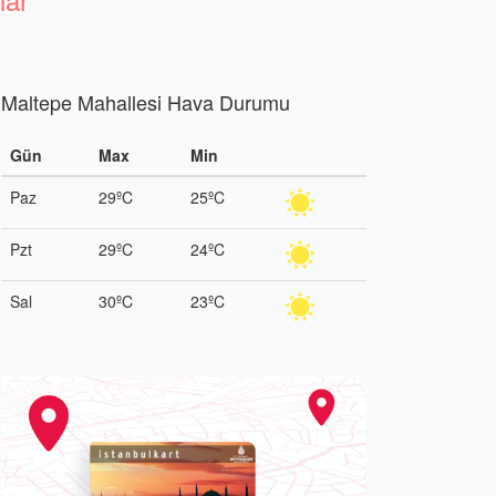
Maltepe Mahallesi Hava Durumu
Gün
Max
Min
Paz
29ºC
25ºC
Pzt
29ºC
24ºC
Sal
30ºC
23ºC