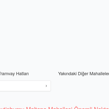
ramvay Hatları
Yakındaki Diğer Mahallele
ytinburnu Maltepe Mahallesi Önemli Nokta