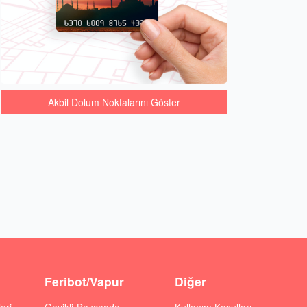
Akbil Dolum Noktalarını Göster
Feribot/Vapur
Diğer