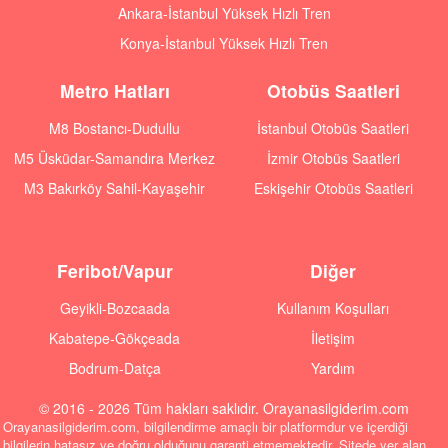
Ankara-İstanbul Yüksek Hızlı Tren
Konya-İstanbul Yüksek Hızlı Tren
Metro Hatları
Otobüs Saatleri
M8 Bostancı-Dudullu
İstanbul Otobüs Saatleri
M5 Üsküdar-Samandıra Merkez
İzmir Otobüs Saatleri
M3 Bakırköy Sahil-Kayaşehir
Eskişehir Otobüs Saatleri
Feribot/Vapur
Diğer
Geyikli-Bozcaada
Kullanım Koşulları
Kabatepe-Gökçeada
İletişim
Bodrum-Datça
Yardım
© 2016 - 2026 Tüm hakları saklıdır. Orayanasilgiderim.com
Orayanasilgiderim.com, bilgilendirme amaçlı bir platformdur ve içerdiği
bilgilerin hatasız ve doğru olduğunu garanti etmemektedir. Sitede yer alan