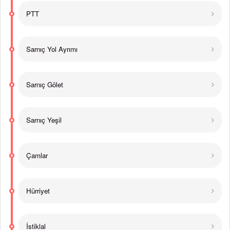
PTT
Sarnıç Yol Ayrımı
Sarnıç Gölet
Sarnıç Yeşil
Çamlar
Hürriyet
İstiklal