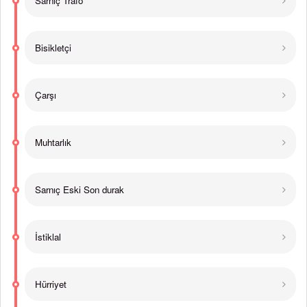
Sarnıç Trafo
Bisikletçi
Çarşı
Muhtarlık
Sarnıç Eski Son durak
İstiklal
Hürriyet