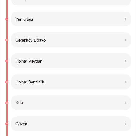
Yumurtacı
Gerenköy Dörtyol
Ilıpınar Meydan
Ilıpınar Benzinlik
Kule
Güven